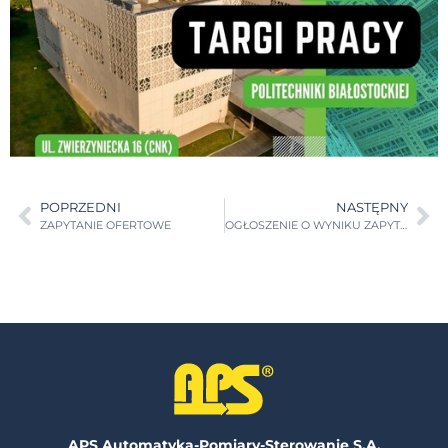
POPRZEDNI
NASTĘPNY
ZAPYTANIE OFERTOWE
OGŁOSZENIE O WYNIKU ZAPYTANIA OFERTOWEGO 1/12/2022
APS Automatyka-Pomiary-Sterowanie S.A.