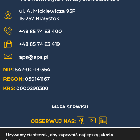
ul. A. Mickiewicza 95F
15-257 Białystok
+48 85 74 83 400
+48 85 74 83 419
aps@aps.pl
NIP:
542-00-13-354
REGON:
050141167
KRS:
0000298380
MAPA SERWISU
OBSERWUJ NAS:
Używamy ciasteczek, aby zapewnić najlepszą jakość
POLITYKA PRYWATNOŚCI