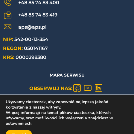
+48 85 74 83 400
+48 85 74 83 419
aps@aps.pl
NIP:
542-00-13-354
REGON:
050141167
KRS:
0000298380
MAPA SERWISU
OBSERWUJ NAS:
Używamy ciasteczek, aby zapewnić najlepszą jakość
POLITYKA PRYWATNOŚCI
korzystania z naszej witryny.
Więcej informacji na temat plików ciasteczka, których
używamy, oraz możliwości ich wyłączenia znajdziesz w
ustawieniach
.
Copyright ©
2026
/
APS S.A.