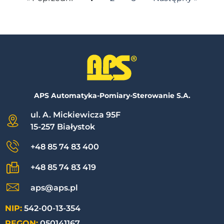
APS Automatyka-Pomiary-Sterowanie S.A.
ul. A. Mickiewicza 95F
15-257 Białystok
+48 85 74 83 400
+48 85 74 83 419
aps@aps.pl
NIP:
542-00-13-354
REGON:
050141167