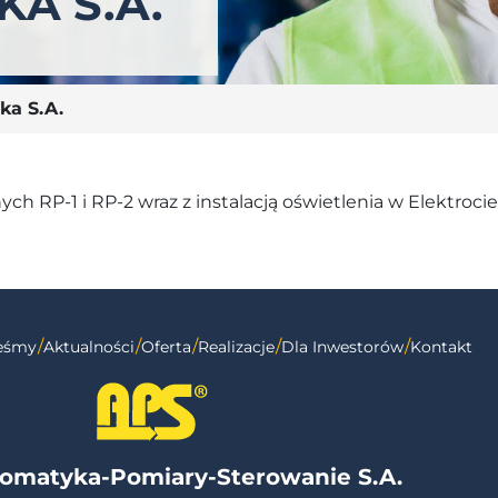
KA S.A.
ka S.A.
ch RP-1 i RP-2 wraz z instalacją oświetlenia w Elektroc
teśmy
Aktualności
Oferta
Realizacje
Dla Inwestorów
Kontakt
omatyka-Pomiary-Sterowanie S.A.