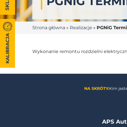
PGNIG TERMI
Strona główna
»
Realizacje
»
PGNiG Termi
KALIBRACJA
Wykonanie remontu rozdzielni elektryczny
NA SKRÓTY:
Kim jes
APS Aut