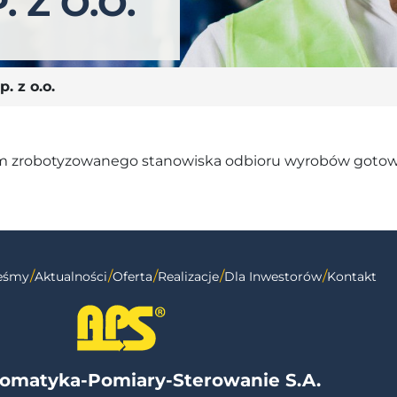
 Z O.O.
 z o.o.
iem zrobotyzowanego stanowiska odbioru wyrobów goto
teśmy
Aktualności
Oferta
Realizacje
Dla Inwestorów
Kontakt
omatyka-Pomiary-Sterowanie S.A.