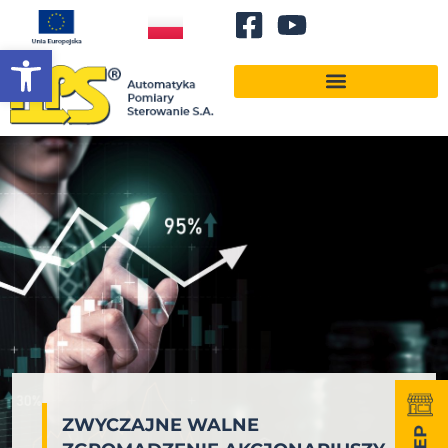
Otwórz pasek narzędzi
ZWYCZAJNE WALNE