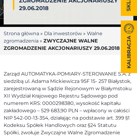
ZGROMADZENIE AKCJONARIUSZY
29.06.2018
Strona główna
»
Dla inwestorów
»
Walne
KALIBRACJA
zgromadzenia
»
ZWYCZAJNE WALNE
ZGROMADZENIE AKCJONARIUSZY 29.06.2018
Zarząd AUTOMATYKA-POMIARY-STEROWANIE S.A. z
siedzibą ul. Adama Mickiewicza 95F 15- 257 Białystok,
zarejestrowaną w Sądzie Rejonowym w Białymstoku
XII Wydział Krajowego Rejestru Sądowego pod
numerem KRS: 0000298380, wysokość kapitału
zakładowego – 529 683,90 PLN – wpłacony w całości
NIP 542-00-13-354, działając na podstawie art. 399 §1
Kodeksu Spółek Handlowych oraz §24 Statutu
Spółki, zwołuje Zwyczajne Walne Zgromadzenie