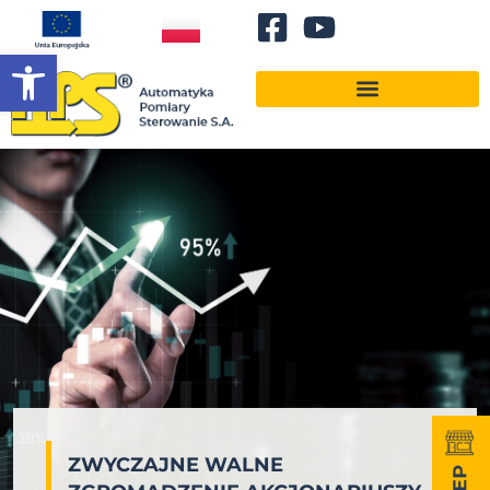
Otwórz pasek narzędzi
ZWYCZAJNE WALNE