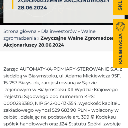
ZGROMADZENIE AKCJONARIUSZY
28.06.2024
Strona główna
»
Dla inwestorów
»
Walne
KALIBRACJA
zgromadzenia
»
Zwyczajne Walne Zgromadzenie
Akcjonariuszy 28.06.2024
Zarząd AUTOMATYKA-POMIARY-STEROWANIE S.A. z
siedzibą w Białymstoku, ul. Adama Mickiewicza 95F,
15-257 Białystok, zarejestrowaną w Sądzie
Rejonowym w Białymstoku XII Wydział Krajowego
Rejestru Sądowego pod numerem KRS:
0000298380, NIP 542-00-13-354, wysokość kapitału
zakładowego wynosi 529 683,90 PLN – wpłacony w
całości, działając na podstawie art. 399 §1 Kodeksu
spółek handlowych oraz §24 Statutu Spółki, zwołuje