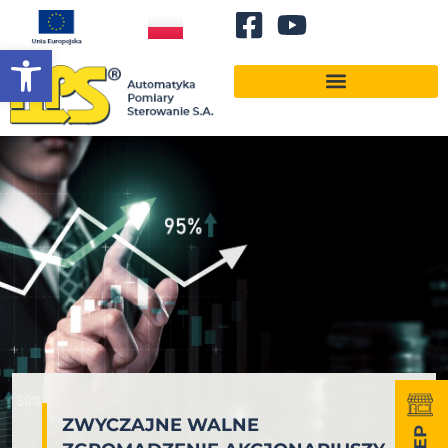
Otwórz pasek narzędzi
ZWYCZAJNE WALNE