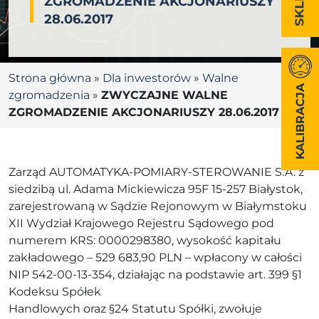
ZGROMADZENIE AKCJONARIUSZY
28.06.2017
Strona główna
»
Dla inwestorów
»
Walne
KALIBRACJA
zgromadzenia
»
ZWYCZAJNE WALNE
ZGROMADZENIE AKCJONARIUSZY 28.06.2017
Zarząd AUTOMATYKA-POMIARY-STEROWANIE S.A. z
siedzibą ul. Adama Mickiewicza 95F 15-257 Białystok,
zarejestrowaną w Sądzie Rejonowym w Białymstoku
XII Wydział Krajowego Rejestru Sądowego pod
numerem KRS: 0000298380, wysokość kapitału
zakładowego – 529 683,90 PLN – wpłacony w całości
NIP 542-00-13-354, działając na podstawie art. 399 §1
Kodeksu Spółek
Handlowych oraz §24 Statutu Spółki, zwołuje