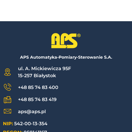
APS Automatyka-Pomiary-Sterowanie S.A.
ul. A. Mickiewicza 95F
15-257 Białystok
+48 85 74 83 400
+48 85 74 83 419
aps@aps.pl
NIP:
542-00-13-354