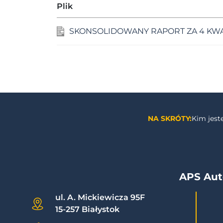
Plik
SKONSOLIDOWANY RAPORT ZA 4 KWA
NA SKRÓTY:
Kim jes
APS Aut
ul. A. Mickiewicza 95F
15-257 Białystok