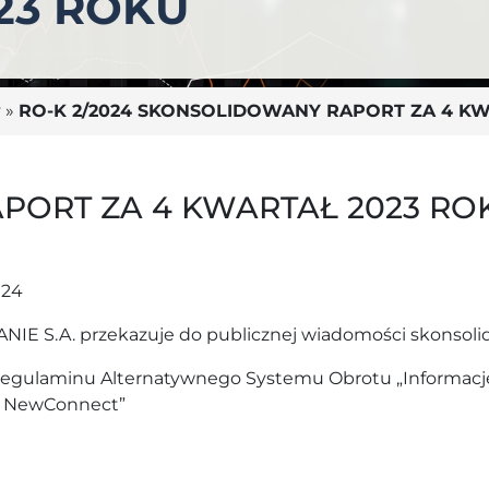
23 ROKU
y
»
RO-K 2/2024 SKONSOLIDOWANY RAPORT ZA 4 KW
ORT ZA 4 KWARTAŁ 2023 RO
024
.A. przekazuje do publicznej wiadomości skonsolidow
o Regulaminu Alternatywnego Systemu Obrotu „Informac
u NewConnect”