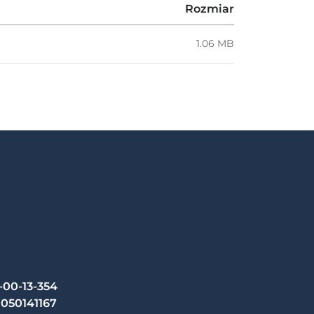
Rozmiar
1.06 MB
-00-13-354
050141167