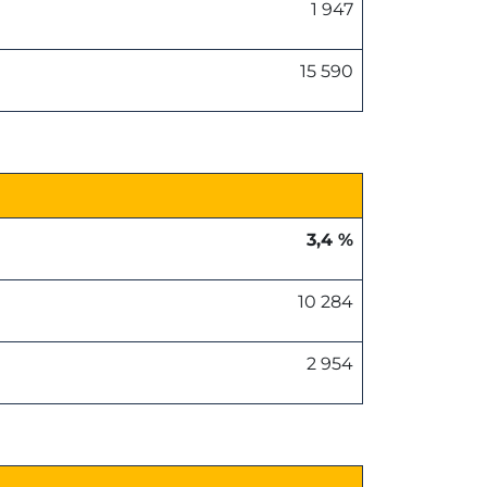
1 947
15 590
3,4 %
10 284
2 954