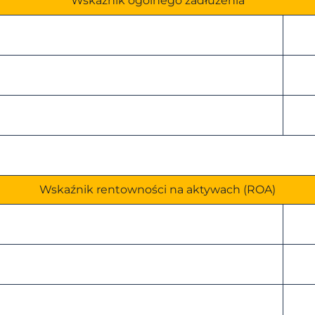
Wskaźnik ogólnego zadłużenia
Wskaźnik rentowności na aktywach (ROA)