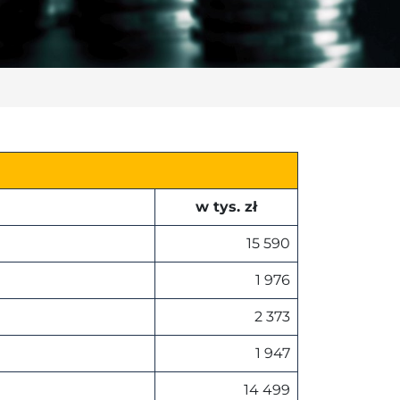
w tys. zł
15 590
1 976
2 373
1 947
14 499