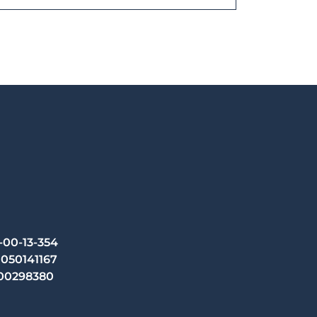
-00-13-354
050141167
00298380