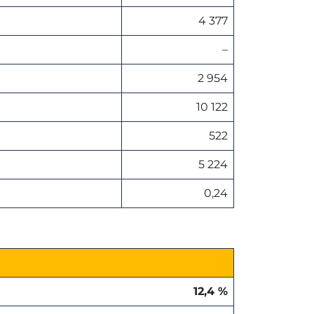
4 377
–
2 954
10 122
522
5 224
0,24
12,4 %