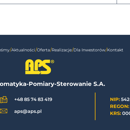
teśmy
Aktualności
Oferta
Realizacje
Dla Inwestorów
Kontakt
omatyka-Pomiary-Sterowanie S.A.
NIP:
542
+48 85 74 83 419
REGON:
aps@aps.pl
KRS:
00