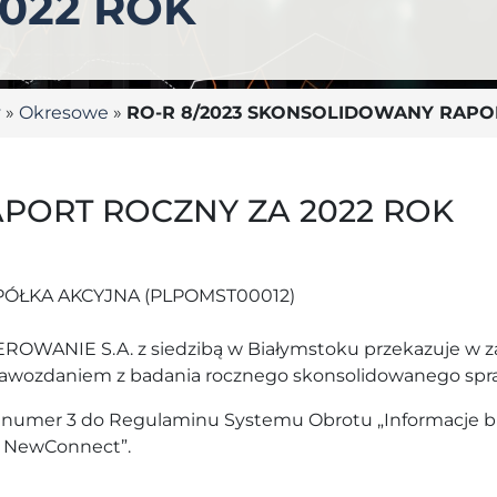
022 ROK
y
»
Okresowe
»
RO-R 8/2023 SKONSOLIDOWANY RAPO
PORT ROCZNY ZA 2022 ROK
ÓŁKA AKCYJNA (PLPOMST00012)
WANIE S.A. z siedzibą w Białymstoku przekazuje w za
sprawozdaniem z badania rocznego skonsolidowanego sp
nika numer 3 do Regulaminu Systemu Obrotu „Informacje
u NewConnect”.