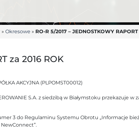
y
»
Okresowe
»
RO-R 5/2017 – JEDNOSTKOWY RAPORT 
 za 2016 ROK
ÓŁKA AKCYJNA (PLPOMST00012)
WANIE S.A. z siedzibą w Białymstoku przekazuje w zał
a numer 3 do Regulaminu Systemu Obrotu „Informacje bi
u NewConnect”.