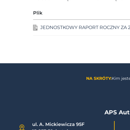
Plik
JEDNOSTKOWY RAPORT ROCZNY ZA 2
NA SKRÓTY:
Kim jes
APS Aut
ul. A. Mickiewicza 95F