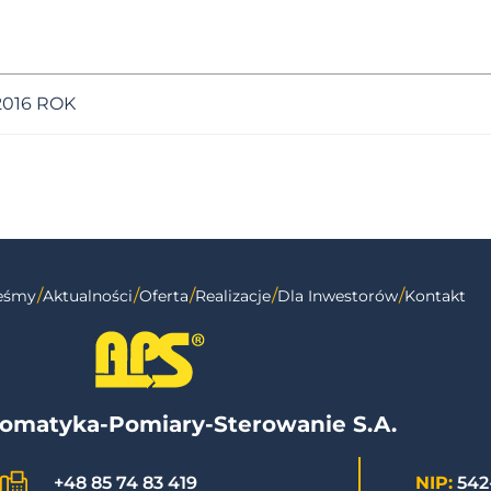
016 ROK
teśmy
Aktualności
Oferta
Realizacje
Dla Inwestorów
Kontakt
omatyka-Pomiary-Sterowanie S.A.
NIP:
542
+48 85 74 83 419