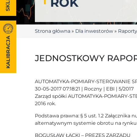
ROK
Strona główna
»
Dla inwestorów
»
Raport
KALIBRACJA
JEDNOSTKOWY RAPORT
AUTOMATYKA-POMIARY-STEROWANIE SP
30-05-2017 07:18:21 | Roczny | EBI | 5/2017
Zarząd spółki AUTOMATYKA-POMIARY-STERO
2016 rok.
Podstawa prawna: § 5 ust. 1.2 Załącznik
alternatywnym systemie obrotu na rynk
BOGUSŁAW ŁĄCKI – PREZES ZARZĄDU