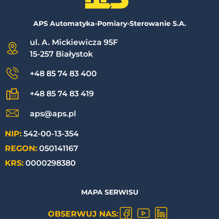
APS Automatyka-Pomiary-Sterowanie S.A.
ul. A. Mickiewicza 95F
15-257 Białystok
+48 85 74 83 400
+48 85 74 83 419
aps@aps.pl
NIP:
542-00-13-354
REGON:
050141167
KRS:
0000298380
MAPA SERWISU
OBSERWUJ NAS: