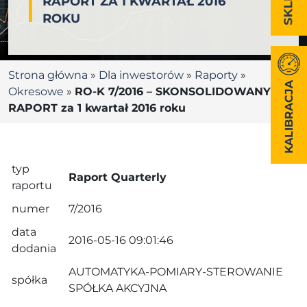
RAPORT ZA 1 KWARTAŁ 2016
ROKU
Strona główna
»
Dla inwestorów
»
Raporty
»
KALIBRACJA
Okresowe
»
RO-K 7/2016 – SKONSOLIDOWANY
RAPORT za 1 kwartał 2016 roku
typ
Raport Quarterly
raportu
numer
7/2016
data
2016-05-16 09:01:46
dodania
AUTOMATYKA-POMIARY-STEROWANIE
spółka
SPÓŁKA AKCYJNA