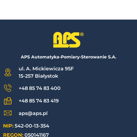
APS Automatyka-Pomiary-Sterowanie S.A.
ul. A. Mickiewicza 95F
15-257 Białystok
+48 85 74 83 400
+48 85 74 83 419
aps@aps.pl
NIP:
542-00-13-354
REGON:
050141167