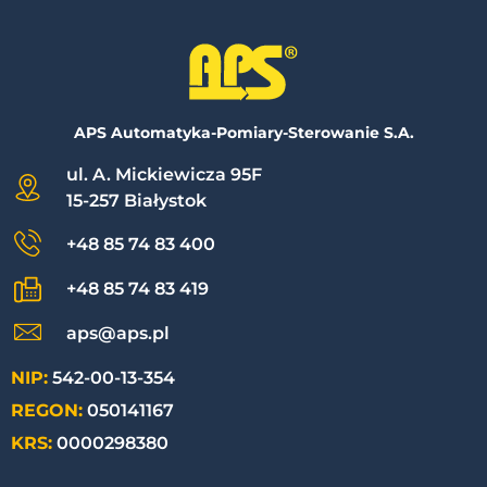
APS Automatyka-Pomiary-Sterowanie S.A.
ul. A. Mickiewicza 95F
15-257 Białystok
+48 85 74 83 400
+48 85 74 83 419
aps@aps.pl
NIP:
542-00-13-354
REGON:
050141167
KRS:
0000298380