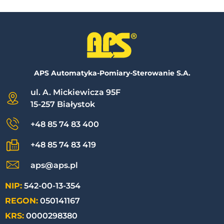
APS Automatyka-Pomiary-Sterowanie S.A.
ul. A. Mickiewicza 95F
15-257 Białystok
+48 85 74 83 400
+48 85 74 83 419
aps@aps.pl
NIP:
542-00-13-354
REGON:
050141167
KRS:
0000298380