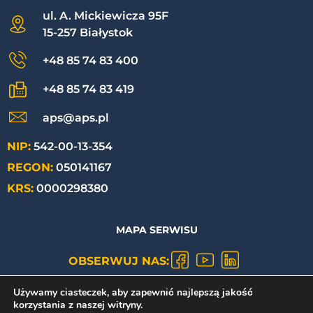
ul. A. Mickiewicza 95F
15-257 Białystok
+48 85 74 83 400
+48 85 74 83 419
aps@aps.pl
NIP:
542-00-13-354
REGON:
050141167
KRS:
0000298380
MAPA SERWISU
OBSERWUJ NAS:
Używamy ciasteczek, aby zapewnić najlepszą jakość
POLITYKA PRYWATNOŚCI
korzystania z naszej witryny.