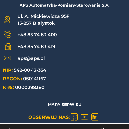
APS Automatyka-Pomiary-Sterowanie S.A.
ul. A. Mickiewicza 95F
15-257 Białystok
+48 85 74 83 400
+48 85 74 83 419
aps@aps.pl
NIP:
542-00-13-354
REGON:
050141167
KRS:
0000298380
MAPA SERWISU
OBSERWUJ NAS: