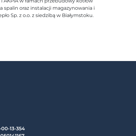
nej i AKPiA w ramach przebudowy kotłów
spalin oraz instalacji magazynowania i
o Sp. z o.o. z siedzibą w Białymstoku.
-00-13-354
050141167