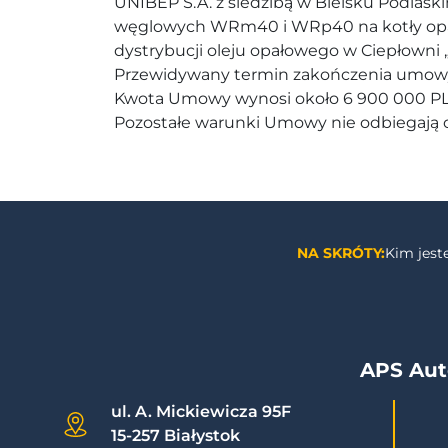
UNIBEP S.A. z siedzibą w Bielsku Podlask
węglowych WRm40 i WRp40 na kotły opalan
dystrybucji oleju opałowego w Ciepłowni „
Przewidywany termin zakończenia umowy t
Kwota Umowy wynosi około 6 900 000 PL
Pozostałe warunki Umowy nie odbiegają 
NA SKRÓTY:
Kim jes
APS Aut
ul. A. Mickiewicza 95F
15-257 Białystok