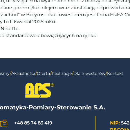
im, ul. 3 Maja 19 na wykonanie robót z branży elektrycz
e gazem i/lub olejem wraz z instalacją odprowadzenia 
Zachód” w Białymstoku. Inwestorem jest firma ENEA Ciepł
o II kwartał 2025 roku.
N netto.
od standardowo obowiązujących na rynku.
teśmy
Aktualności
Oferta
Realizacje
Dla Inwestorów
Kontakt
omatyka-Pomiary-Sterowanie S.A.
NIP:
542
+48 85 74 83 419
REGON: