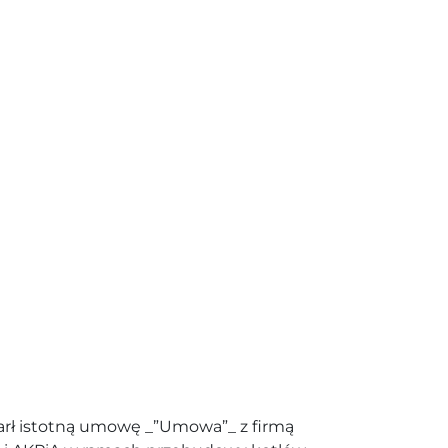
rł istotną umowę _”Umowa”_ z firmą