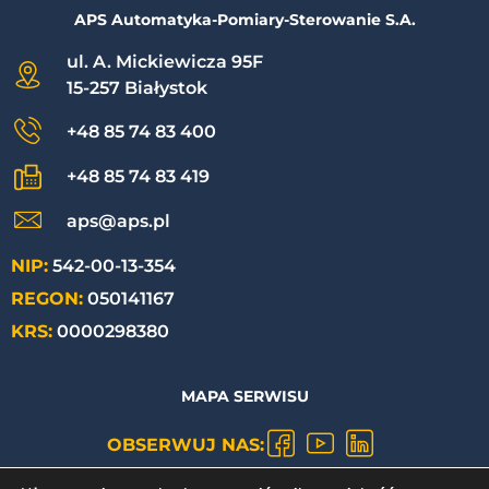
APS Automatyka-Pomiary-Sterowanie S.A.
ul. A. Mickiewicza 95F
15-257 Białystok
+48 85 74 83 400
+48 85 74 83 419
aps@aps.pl
NIP:
542-00-13-354
REGON:
050141167
KRS:
0000298380
MAPA SERWISU
OBSERWUJ NAS: