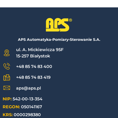
APS Automatyka-Pomiary-Sterowanie S.A.
ul. A. Mickiewicza 95F
15-257 Białystok
+48 85 74 83 400
+48 85 74 83 419
aps@aps.pl
NIP:
542-00-13-354
REGON:
050141167
KRS:
0000298380