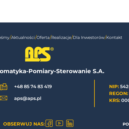
teśmy
Aktualności
Oferta
Realizacje
Dla Inwestorów
Kontakt
omatyka-Pomiary-Sterowanie S.A.
NIP:
542
+48 85 74 83 419
REGON:
aps@aps.pl
KRS:
00
OBSERWUJ NAS:
PO