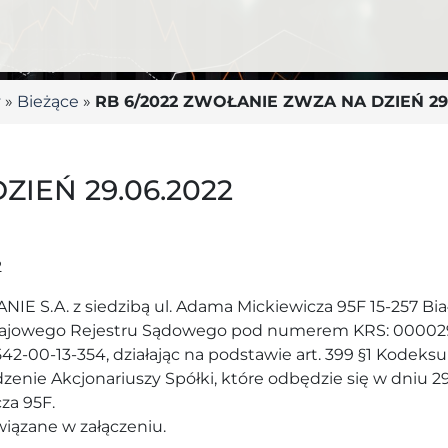
y
»
Bieżące
»
RB 6/2022 ZWOŁANIE ZWZA NA DZIEŃ 29.
IEŃ 29.06.2022
2
.A. z siedzibą ul. Adama Mickiewicza 95F 15-257 Biały
rajowego Rejestru Sądowego pod numerem KRS: 000029
542-00-13-354, działając na podstawie art. 399 §1 Kodek
nie Akcjonariuszy Spółki, które odbędzie się w dniu 29.
za 95F.
iązane w załączeniu.