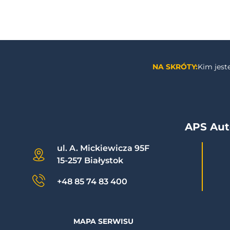
NA SKRÓTY:
Kim jes
APS Aut
ul. A. Mickiewicza 95F
15-257 Białystok
+48 85 74 83 400
MAPA SERWISU