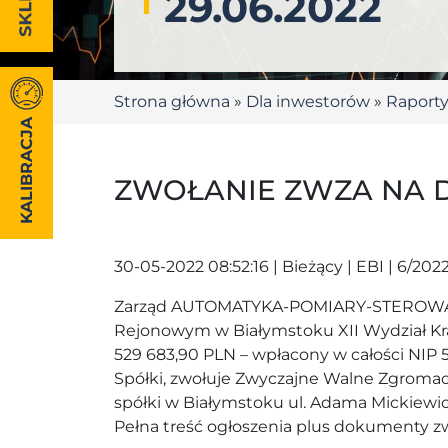
29.06.2022
Strona główna
»
Dla inwestorów
»
Raport
KALIBRACJA
ZWOŁANIE ZWZA NA DZ
30-05-2022 08:52:16 | Bieżący | EBI | 6/202
Zarząd AUTOMATYKA-POMIARY-STEROWANIE S
Rejonowym w Białymstoku XII Wydział K
529 683,90 PLN – wpłacony w całości NIP 
Spółki, zwołuje Zwyczajne Walne Zgromadze
spółki w Białymstoku ul. Adama Mickiewic
Pełna treść ogłoszenia plus dokumenty zw