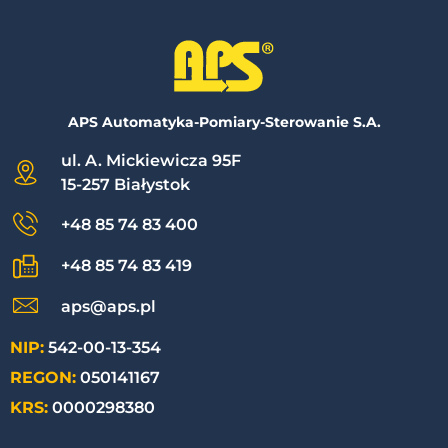
APS Automatyka-Pomiary-Sterowanie S.A.
ul. A. Mickiewicza 95F
15-257 Białystok
+48 85 74 83 400
+48 85 74 83 419
aps@aps.pl
NIP:
542-00-13-354
REGON:
050141167
KRS:
0000298380