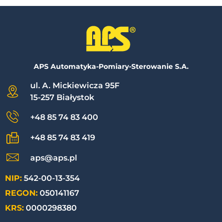
APS Automatyka-Pomiary-Sterowanie S.A.
ul. A. Mickiewicza 95F
15-257 Białystok
+48 85 74 83 400
+48 85 74 83 419
aps@aps.pl
NIP:
542-00-13-354
REGON:
050141167
KRS:
0000298380