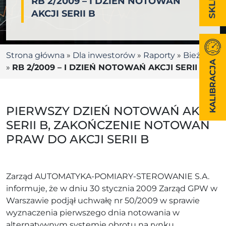
RB 2/2009 – I DZIEŃ NOTOWAŃ
AKCJI SERII B
Strona główna
»
Dla inwestorów
»
Raporty
»
Bieżące
KALIBRACJA
»
RB 2/2009 – I DZIEŃ NOTOWAŃ AKCJI SERII B
PIERWSZY DZIEŃ NOTOWAŃ AKCJI
SERII B, ZAKOŃCZENIE NOTOWAŃ
PRAW DO AKCJI SERII B
Zarząd AUTOMATYKA-POMIARY-STEROWANIE S.A.
informuje, że w dniu 30 stycznia 2009 Zarząd GPW w
Warszawie podjął uchwałę nr 50/2009 w sprawie
wyznaczenia pierwszego dnia notowania w
alternatywnym systemie obrotu na rynku