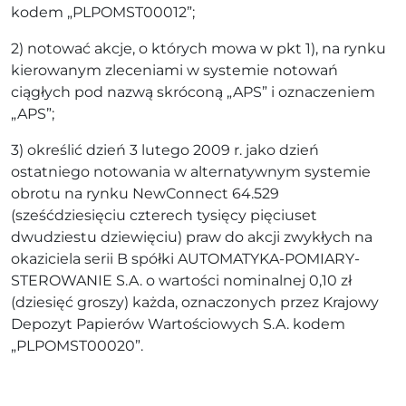
kodem „PLPOMST00012”;
2) notować akcje, o których mowa w pkt 1), na rynku
kierowanym zleceniami w systemie notowań
ciągłych pod nazwą skróconą „APS” i oznaczeniem
„APS”;
3) określić dzień 3 lutego 2009 r. jako dzień
ostatniego notowania w alternatywnym systemie
obrotu na rynku NewConnect 64.529
(sześćdziesięciu czterech tysięcy pięciuset
dwudziestu dziewięciu) praw do akcji zwykłych na
okaziciela serii B spółki AUTOMATYKA-POMIARY-
STEROWANIE S.A. o wartości nominalnej 0,10 zł
(dziesięć groszy) każda, oznaczonych przez Krajowy
Depozyt Papierów Wartościowych S.A. kodem
„PLPOMST00020”.