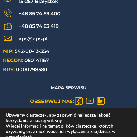
15-257 Białystok
+48 85 74 83 400
+48 85 74 83 419
aps@aps.pl
NIP:
542-00-13-354
REGON:
050141167
KRS:
0000298380
MAPA SERWISU
OBSERWUJ NAS:
Używamy ciasteczek, aby zapewnić najlepszą jakość
POLITYKA PRYWATNOŚCI
korzystania z naszej witryny.
Więcej informacji na temat plików ciasteczka, których
używamy, oraz możliwości ich wyłączenia znajdziesz w