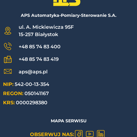
APS Automatyka-Pomiary-Sterowanie S.A.
ul. A. Mickiewicza 95F
15-257 Białystok
+48 85 74 83 400
+48 85 74 83 419
aps@aps.pl
NIP:
542-00-13-354
REGON:
050141167
KRS:
0000298380
MAPA SERWISU
OBSERWUJ NAS: