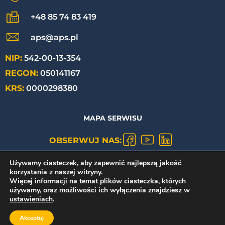
+48 85 74 83 419
aps@aps.pl
NIP:
542-00-13-354
REGON:
050141167
KRS:
0000298380
MAPA SERWISU
OBSERWUJ NAS:
Używamy ciasteczek, aby zapewnić najlepszą jakość
POLITYKA PRYWATNOŚCI
korzystania z naszej witryny.
Więcej informacji na temat plików ciasteczka, których
używamy, oraz możliwości ich wyłączenia znajdziesz w
ustawieniach
.
Copyright ©
2026
/
APS S.A.
Akceptuj