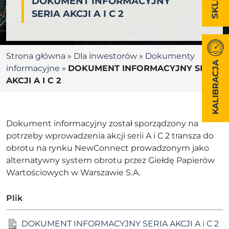
DOKUMENT INFORMACYJNY
SERIA AKCJI A I C 2
Strona główna
»
Dla inwestorów
»
Dokumenty
KALIBRACJA
informacyjne
»
DOKUMENT INFORMACYJNY SERIA
AKCJI A I C 2
Dokument informacyjny został sporządzony na
potrzeby wprowadzenia akcji serii A i C 2 transza do
obrotu na rynku NewConnect prowadzonym jako
alternatywny system obrotu przez Giełdę Papierów
Wartościowych w Warszawie S.A.
Plik
DOKUMENT INFORMACYJNY SERIA AKCJI A i C 2