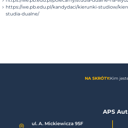
https://we.pb.edu.pl/polecamy/studia-dualne-na-wyd
https://we.pb.edu.pl/kandydaci/kierunki-studiow/kier
studia-dualne/
NA SKRÓTY:
Kim jes
APS Aut
ul. A. Mickiewicza 95F