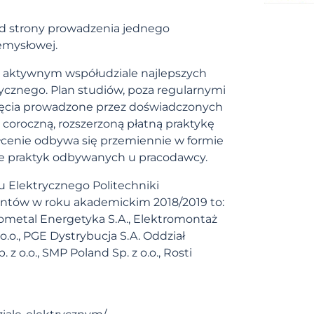
od strony prowadzenia jednego
emysłowej.
zy aktywnym współudziale najlepszych
tycznego. Plan studiów, poza regularnymi
ajęcia prowadzone przez doświadczonych
 coroczną, rozszerzoną płatną praktykę
tałcenie odbywa się przemiennie w formie
mie praktyk odbywanych u pracodawcy.
u Elektrycznego Politechniki
entów w roku akademickim 2018/2019 to:
trometal Energetyka S.A., Elektromontaż
.o., PGE Dystrybucja S.A. Oddział
. z o.o., SMP Poland Sp. z o.o., Rosti