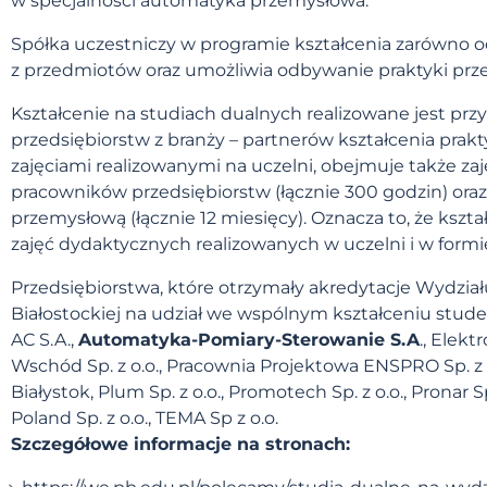
w specjalności automatyka przemysłowa.
Spółka uczestniczy w programie kształcenia zarówno 
z przedmiotów oraz umożliwia odbywanie praktyki prz
Kształcenie na studiach dualnych realizowane jest pr
przedsiębiorstw z branży – partnerów kształcenia prak
zajęciami realizowanymi na uczelni, obejmuje także z
pracowników przedsiębiorstw (łącznie 300 godzin) oraz
przemysłową (łącznie 12 miesięcy). Oznacza to, że ksz
zajęć dydaktycznych realizowanych w uczelni i w for
Przedsiębiorstwa, które otrzymały akredytacje Wydział
Białostockiej na udział we wspólnym kształceniu stud
AC S.A.,
Automatyka-Pomiary-Sterowanie S.A
., Elek
Wschód Sp. z o.o., Pracownia Projektowa ENSPRO Sp. z o
Białystok, Plum Sp. z o.o., Promotech Sp. z o.o., Pronar Sp
Poland Sp. z o.o., TEMA Sp z o.o.
Szczegółowe informacje na stronach: