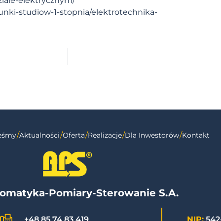
ziale-elektrycznym/
unki-studiow-1-stopnia/elektrotechnika-
teśmy
Aktualności
Oferta
Realizacje
Dla Inwestorów
Kontakt
omatyka-Pomiary-Sterowanie S.A.
NIP:
542
+48 85 74 83 419