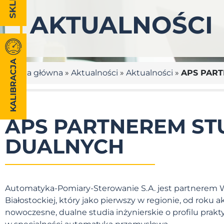
AKTUALNOŚCI
KALIBRACJA
Strona główna
»
Aktualności
»
Aktualności
»
APS PAR
APS PARTNEREM S
DUALNYCH
Automatyka-Pomiary-Sterowanie S.A. jest partnerem W
Białostockiej, który jako pierwszy w regionie, od roku
nowoczesne, dualne studia inżynierskie o profilu pra