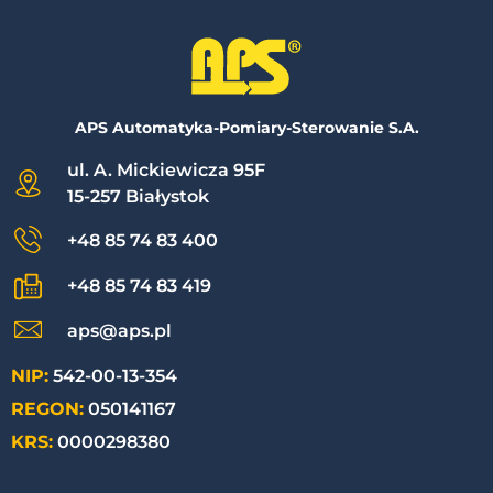
APS Automatyka-Pomiary-Sterowanie S.A.
ul. A. Mickiewicza 95F
15-257 Białystok
+48 85 74 83 400
+48 85 74 83 419
aps@aps.pl
NIP:
542-00-13-354
REGON:
050141167
KRS:
0000298380